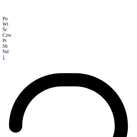
Pn
Wt
Śr
Czw
Pt
Sb
Nd
1