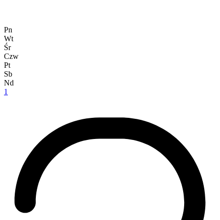
Pn
Wt
Śr
Czw
Pt
Sb
Nd
1